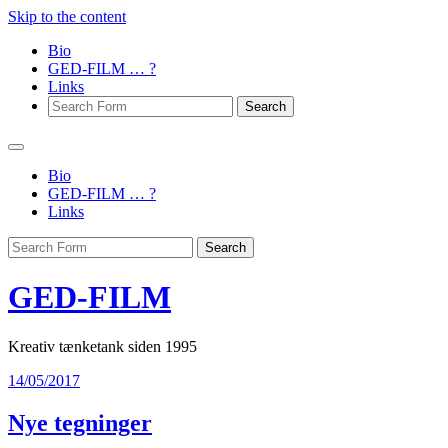
Skip to the content
Bio
GED-FILM … ?
Links
Search
Bio
GED-FILM … ?
Links
Search
GED-FILM
Kreativ tænketank siden 1995
14/05/2017
Nye tegninger