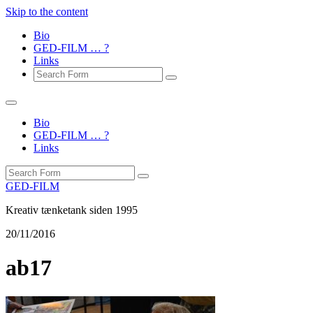
Skip to the content
Bio
GED-FILM … ?
Links
Search
Bio
GED-FILM … ?
Links
Search
GED-FILM
Kreativ tænketank siden 1995
20/11/2016
ab17